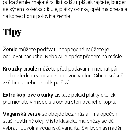
půlka žemle, majonéza, list salátu, plátek rajčete, burger
se sýrem, kolečka cibule, plátky okurky, opět majonéza a
na konec horní polovina žemle.
Tipy
Žemle
můžete podávat i neopečené. Můžete je i
ogrilovat nasucho. Nebo si je opéct předem na másle.
Kroužky cibule
můžete před podáváním nechat pár
hodin v lednici v misce s ledovou vodou. Cibule krásně
zkřehne a nebude tolik palčivá.
Extra koprové okurky
získáte pokud plátky okurek
promícháte v misce s trochou sterilovaného kopru.
Veganská verze
se obejde bez másla – na opečení
stačí rostlinný olej. Místo klasické majonézy se dá
vybrat libovolná veganská varianta. Sýr bych asi radši