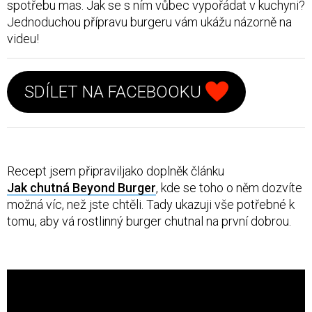
SCUK
spotřebu mas. Jak se s ním vůbec vypořádat v kuchyni?
Jednoduchou přípravu burgeru vám ukážu názorně na
videu!
Vyhledávání
SDÍLET NA FACEBOOKU
Sociální
sítě
FACEBOOK
Recept jsem připraviljako doplněk článku
TWITTER
Jak chutná Beyond Burger
, kde se toho o něm dozvíte
možná víc, než jste chtěli. Tady ukazuji vše potřebné k
INSTAGRAM
tomu, aby vá rostlinný burger chutnal na první dobrou.