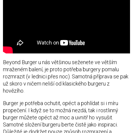
Beyond Burger u nás většinou seženete ve větším
mraženém balení, je proto potřeba burgery pomalu
rozmrazit (v lednici přes noc). Samotná příprava se pak
už skoro v ničem neliší od klasického burgeru z
hovězího.
Burger je potřeba ochutit, opéct a pohlídat si i míru
propečení. I když se to možná nezdá, tak i rostlinný
burger můžete opéct až moc a uvnitř ho vysušit.
Samotné složení burgeru berte čistě jako inspiraci.
Důležité je dodržet pouze způsob rozmrazení a