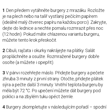
1
Den předem vytáhněte burgery z mrazáku. Rozložte
je na plech nebo na talíř vystlaný pečícím papírem
(ideálně malý čtverec papíru na každou porci). Zakryjte,
dejte do lednice a nechte pomalu rozmrazit přes noc
(12 hodin). Pokud máte chlazenou variantu burgeru,
můžete tento krok přeskočit.
2
Cibuli, rajčata i okurky nakrájejte na plátky. Salát
propláchněte a osušte. Rozmražené burgery dobře
osolte (a můžete i opepřit).
3
V pánvi rozehřejte máslo. Přidejte burgery a pečete
zhruba 3 minuty z první strany. Otočte, přidejte plátek
sýra a pečte další 3 minuty. Vnitřní teplota burgeru by
měla být 72 °C. Po upečení můžete dát burgery pod
poklici a na zbylém tuku opéct žemle.
4
Burgery zkompletujte v následujícím pořadí – spodní