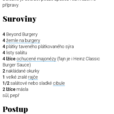
přípravy.
Suroviny
4
Beyond Burgery
4
žemle na burgery
4
plátky taveného plátkovaného sýra
4
listy salátu
4 lžíce
ochucené majonézy
(fajn je i Heinz Classic
Burger Sauce)
2
nakládané okurky
1
velké zralé
rajče
1/2
salátové nebo sladké
cibule
2 lžíce
másla
sůl, pepř
Postup