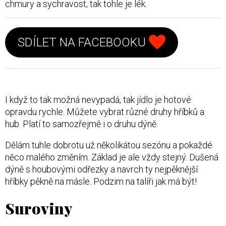
SCUK
chmury a sychravost, tak tohle je lék.
Vyhledávání
SDÍLET NA FACEBOOKU
Sociální
I když to tak možná nevypadá, tak jídlo je hotové
sítě
opravdu rychle. Můžete vybrat různé druhy hříbků a
FACEBOOK
hub. Platí to samozřejmě i o druhu dýně.
TWITTER
Dělám tuhle dobrotu už několikátou sezónu a pokaždé
INSTAGRAM
něco malého změním. Základ je ale vždy stejný. Dušená
dýně s houbovými odřezky a navrch ty nejpěknější
hříbky pěkně na másle. Podzim na talíři jak má být!
Suroviny