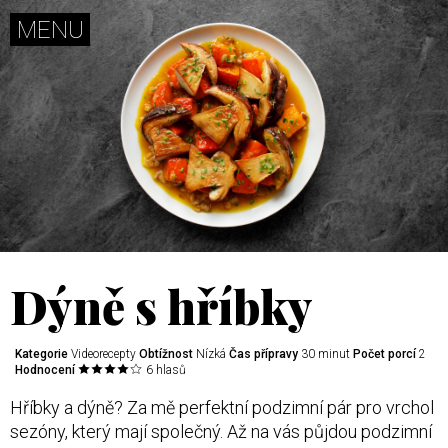
MENU
ZÁPISNÍK
SKROMNÁ
KUCHYNĚ
PRKÝNKO
RECEPTY
Dýně s hříbky
ARCHIV
INZERCE
KONTAKT
Kategorie
Videorecepty
Obtížnost
Nízká
Čas přípravy
30 minut
Počet porcí
2
Hodnocení
6 hlasů
Hříbky a dýně? Za mě perfektní podzimní pár pro vrchol
Další
weby
sezóny, který mají společný. Až na vás půjdou podzimní