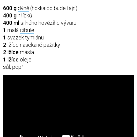
600 g
dýně
(hokkaido bude fajn)
400 g
hříbků
400 ml
silného hovězího vývaru
1
malá
cibule
1
svazek tymiánu
2
lžíce nasekané pažitky
2 lžíce
másla
1 lžíce
oleje
sůl, pepř