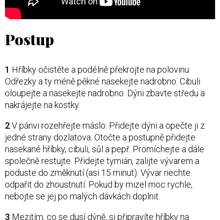
Postup
1
Hříbky očistěte a podélně překrojte na polovinu.
Odřezky a ty méně pěkné nasekejte nadrobno. Cibuli
oloupejte a nasekejte nadrobno. Dýni zbavte středu a
nakrájejte na kostky.
2
V pánvi rozehřejte máslo. Přidejte dýni a opečte ji z
jedné strany dozlatova. Otočte a postupně přidejte
nasekané hříbky, cibuli, sůl a pepř. Promíchejte a dále
společně restujte. Přidejte tymián, zalijte vývarem a
poduste do změknutí (asi 15 minut). Vývar nechte
odpařit do zhoustnutí. Pokud by mizel moc rychle,
nebojte se jej po malých dávkách doplnit.
3
Mezitím, co se dusí dýně, si připravíte hříbky na