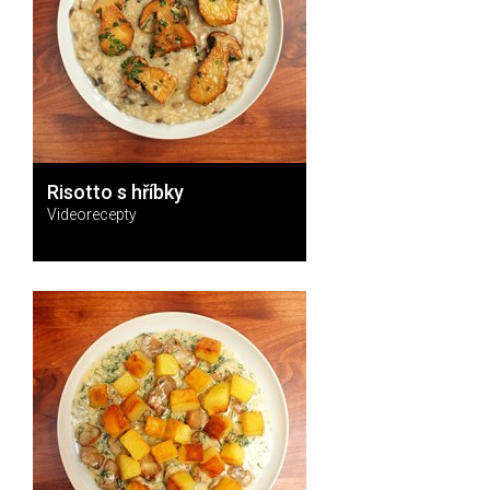
Risotto s hříbky
Videorecepty